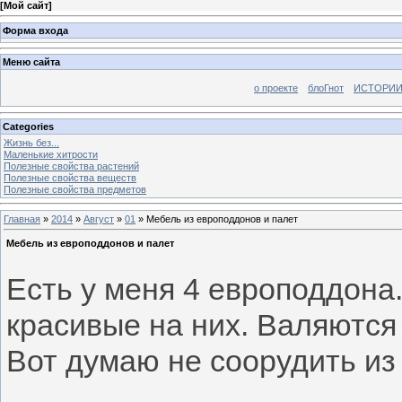
[
Мой сайт
]
Форма входа
Меню сайта
о проекте
блоГнот
ИСТОРИИ
Categories
Жизнь без...
Маленькие хитрости
Полезные свойства растений
Полезные свойства веществ
Полезные свойства предметов
Главная
»
2014
»
Август
»
01
» Мебель из европоддонов и палет
Мебель из европоддонов и палет
Есть у меня 4 европоддона
красивые на них. Валяются
Вот думаю не соорудить из 