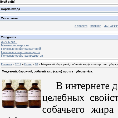
[
Мой сайт
]
Форма входа
Меню сайта
о проекте
блоГнот
ИСТОРИИ
Categories
Жизнь без...
Маленькие хитрости
Полезные свойства растений
Полезные свойства веществ
Полезные свойства предметов
Главная
»
2011
»
Июнь
»
18
» Медвежий, барсучий, собачий жир (сало) против туберку
Медвежий, барсучий, собачий жир (сало) против туберкулёза.
В интернете до
целебных свойст
собачьего жира