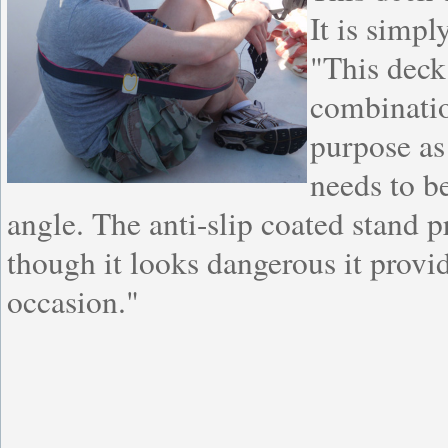
It is simpl
"This deck 
combinatio
purpose as 
needs to be
angle. The anti-slip coated stand p
though it looks dangerous it provi
occasion."