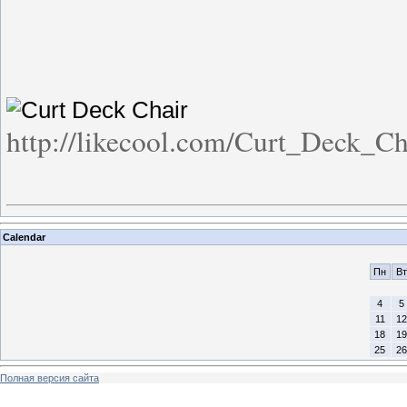
http://likecool.com/Curt_Deck_Ch
Calendar
Пн
Вт
4
5
11
12
18
19
25
26
Полная версия сайта