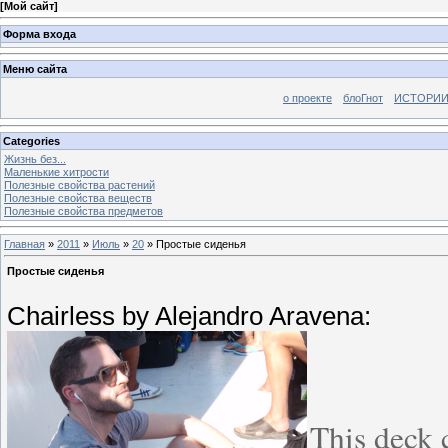
[
Мой сайт
]
Форма входа
Меню сайта
о проекте
блоГнот
ИСТОРИИ
Categories
Жизнь без...
Маленькие хитрости
Полезные свойства растений
Полезные свойства веществ
Полезные свойства предметов
Главная
»
2011
»
Июль
»
20
» Простые сиденья
Простые сиденья
Chairless by Alejandro Aravena:
This deck 