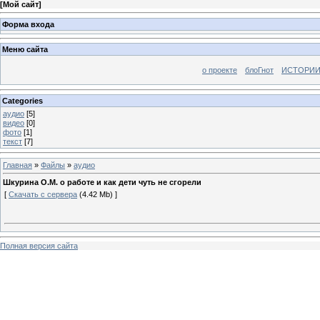
[
Мой сайт
]
Форма входа
Меню сайта
о проекте
блоГнот
ИСТОРИИ
Categories
аудио
[5]
видео
[0]
фото
[1]
текст
[7]
Главная
»
Файлы
»
аудио
Шкурина О.М. о работе и как дети чуть не сгорели
[
Скачать с сервера
(4.42 Mb) ]
Полная версия сайта