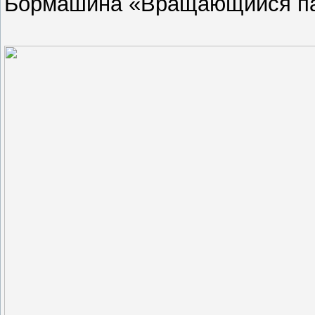
Бормашина «Вращающийся па