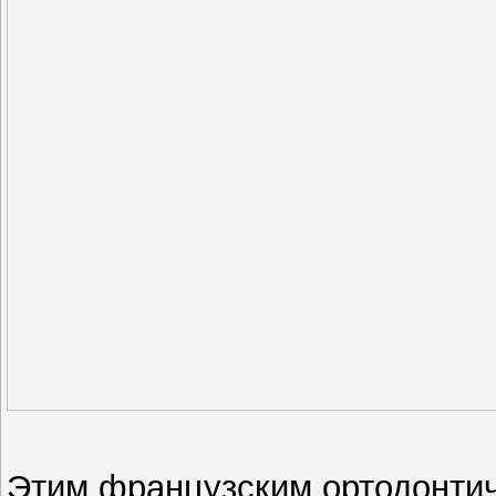
Этим французским ортодонтич