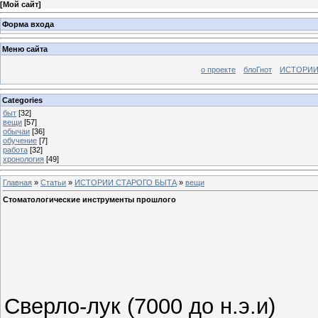
[
Мой сайт
]
Форма входа
Меню сайта
о проекте
блоГнот
ИСТОРИИ
Categories
быт
[32]
вещи
[57]
обычаи
[36]
обучение
[7]
работа
[32]
хронология
[49]
Главная
»
Статьи
»
ИСТОРИИ СТАРОГО БЫТА
»
вещи
Стоматологические инструменты прошлого
Сверло-лук (7000 до н.э.и)