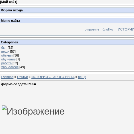
[
Мой сайт
]
Форма входа
Меню сайта
о проекте
блоГнот
ИСТОРИИ
Categories
быт
[32]
вещи
[57]
обычаи
[36]
обучение
[7]
работа
[32]
хронология
[49]
Главная
»
Статьи
»
ИСТОРИИ СТАРОГО БЫТА
»
вещи
форма солдата РККА