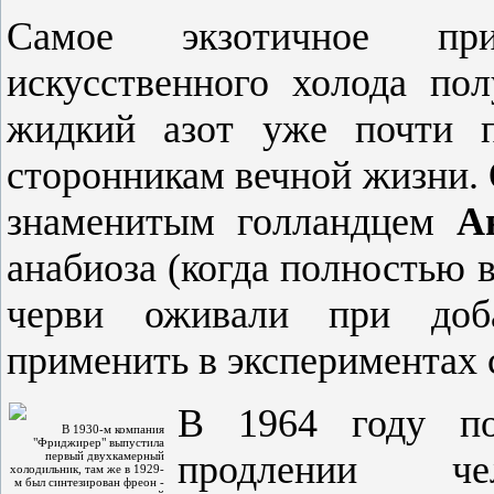
Самое экзотичное при
искусственного холода по
жидкий азот уже почти п
сторонникам вечной жизни. 
знаменитым голландцем
А
анабиоза (когда полностью 
черви оживали при доб
применить в экспериментах 
В 1964 году по
В 1930-м компания
"Фриджирер" выпустила
продлении че
первый двухкамерный
холодильник, там же в 1929-
м был синтезирован фреон -