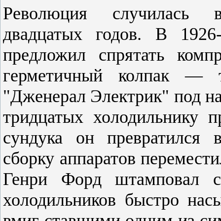
Революция случилась 
двадцатых годов. В 1926
предложил спрятать комп
герметичный колпак — т
"Дженерал Электрик" под на
тридцатых холодильнику п
сундука он превратился 
сборку аппаратов перемести
Генри Форд штамповал св
холодильников быстро нас
вмиг ставшими одним из си