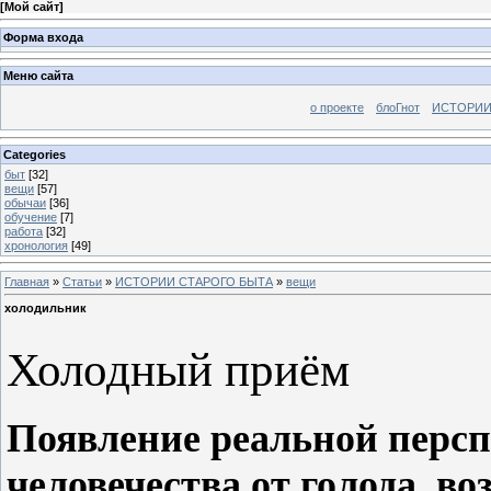
[
Мой сайт
]
Форма входа
Меню сайта
о проекте
блоГнот
ИСТОРИИ
Categories
быт
[32]
вещи
[57]
обычаи
[36]
обучение
[7]
работа
[32]
хронология
[49]
Главная
»
Статьи
»
ИСТОРИИ СТАРОГО БЫТА
»
вещи
холодильник
Холодный приём
Появление реальной перс
человечества от голода, во