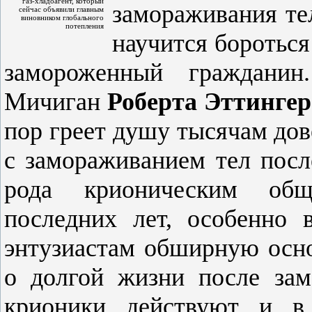
газ-хладоагент, который
замораживания тел
сейчас объявили главным
виновником глобального
потепления
научится бороться
замороженный гражданин
Мичиган
Роберта Эттингер
пор греет душу тысячам дов
с замораживанием тел посл
рода крионическим общ
последних лет, особенно 
энтузиастам обширную осно
о долгой жизни после зам
крионики действуют и в