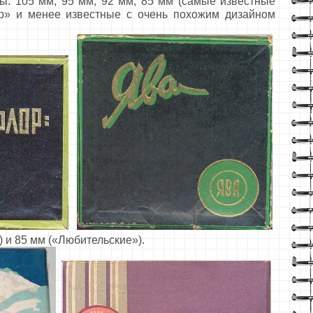
105 мм, 95 мм, 92 мм, 85 мм (самые известные
р» и менее известные с очень похожим дизайном
) и 85 мм («Любительские»).