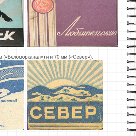
мм («Беломорканал») и
и 70 мм («Север»).