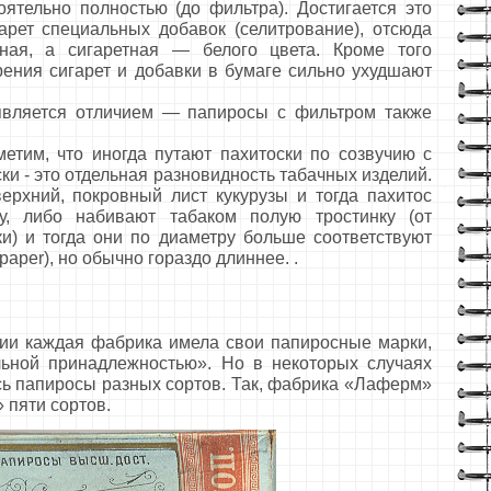
оятельно полностью (до фильтра). Достигается это
арет специальных добавок (селитрование), отсюда
ная, а сигаретная — белого цвета. Кроме того
ения сигарет и добавки в бумаге сильно ухудшают
вляется отличием — папиросы с фильтром также
им, что иногда путают пахитоски по созвучию с
ски - это отдельная разновидность табачных изделий.
ерхний, покровный лист кукурузы и тогда пахитос
у, либо набивают табаком полую тростинку (от
нки) и тогда они по диаметру больше соответствуют
paper), но обычно гораздо длиннее. .
 каждая фабрика имела свои папиросные марки,
ьной принадлежностью». Но в некоторых случаях
сь папиросы разных сортов. Так, фабрика «Лаферм»
 пяти сортов.