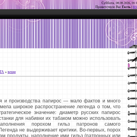
Суббота, 08.08.2026, 01:
Гость
Приветствую Вас
|
RS
ТА
»
вещи
и производства папирос — мало фактов и много
имела широкое распространение легенда о том, что
ратегическое значение: диаметр русских папирос
станки для набивки их табаком можно использовать
аполнения порохом гильз патронов самого
Легенда не выдерживает критики. Во-первых, порох
ам продукты, наполнение ими гильз (патронных или