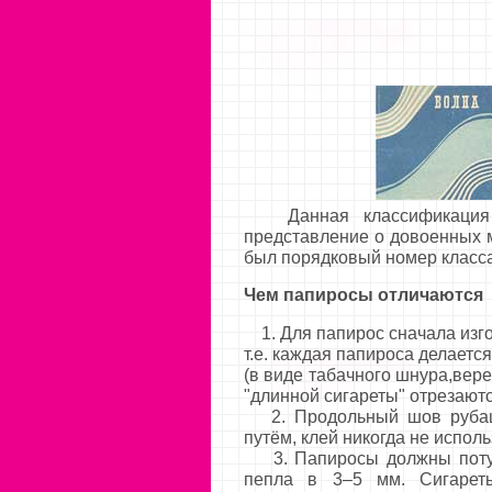
Данная классификация в
представление о довоенных 
был порядковый номер класса
Чем
папиросы
отличаются 
1. Для папирос сначала изгот
т.е. каждая папироса делаетс
(в виде табачного шнура,вер
"длинной сигареты" отрезают
2. Продольный шов рубашк
путём, клей никогда не испол
3. Папиросы должны потухну
пепла в 3–5 мм. Сигарет