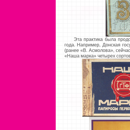
Эта практика была продол
года. Например, Донская го
(ранее «В. Асмолова», сейча
«Наша марка» четырех сорто