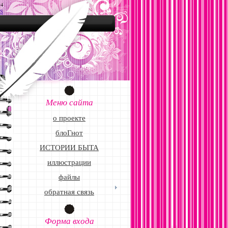
14
S
Меню сайта
о проекте
блоГнот
ИСТОРИИ БЫТА
иллюстрации
файлы
обратная связь
Форма входа