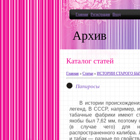
Главная
|
Регистрация
|
Вход
Архив
Каталог статей
Главная
»
Статьи
»
ИСТОРИИ СТАРОГО БЫ
Папиросы
В истории происхождения 
легенд. В СССР, например, 
табачные фабрики имеют ст
якобы был 7,62 мм, поэтому 
(в случае чего) для н
распространенного калибра. 
и табак — разные по свойств