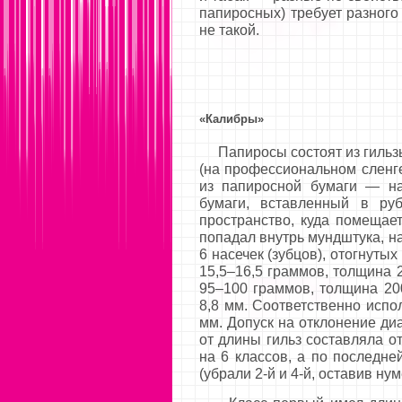
папиросных) требует разного
не такой.
«Калибры»
Папиросы состоят из гильзы 
(на профессиональном сленг
из папиросной бумаги — на
бумаги, вставленный в ру
пространство, куда помещает
попадал внутрь мундштука, на
6 насечек (зубцов), отогнуты
15,5–16,5 граммов, толщина 
95–100 граммов, толщина 200
8,8 мм. Соответственно испо
мм. Допуск на отклонение диа
от длины гильз составляла о
на 6 классов, а по последне
(убрали 2-й и 4-й, оставив ну