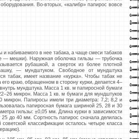
 оборудования. Во-вторых, «калибр» папирос вовсе
и набиваемого в нее табака, а чаще смеси табаков
е — мешки). Наружная оболочка гильзы — трубочка
зывается рубашкой, а сверток из более плотной
башку, — мундштуком. Свободное от мундштука
ся табак, имеет название «курка». Чтобы табак не
 его краю, обращенном в сторону курки, делается 4–
х внутрь мундштука. Масса 1 кв. м папиросной бумаги
22–26 микрон. Масса 1 кв. м бумаги для мундштуков
 микрон. Папиросы имели три диаметра: 7,2; 8,2 и
льзовалась папиросная бумага шириной 25, 28 и 30
метра гильзы: ±0,05 мм. Длина курки в зависимости
т 25 до 40 мм. Сортность папирос сначала делилась
й советской классификации осталось четыре класса
мерацию).