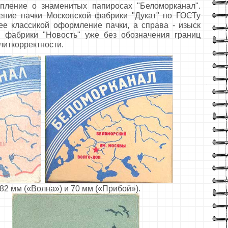
упление о знаменитых папиросах "Беломорканал".
ние пачки Московской фабрики "Дукат" по ГОСТу
шее классикой оформление пачки, а справа - изыск
й фабрики "Новость" уже без обозначения границ
иткорректности.
 82 мм («Волна») и 70 мм («Прибой»).