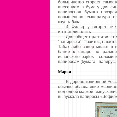
большинство сгорает самост
внесением в бумагу для сиг
папиросная бумага прозрач
повышенная температура гор
вкус табака.
4. Фильтр у сигарет не я
изготавливались.
Для общего развития отмет
"папироски". Пахитос, пахито
Табак либо завертывают в в
ближе к сигаре по размер
испанского pajitos - соломи
папиросам (бумага - папирус, 
Марки
В дореволюционной России
обычно обладавшие «социал
под одной маркой выпускали
выпускала папиросы «Зефир»