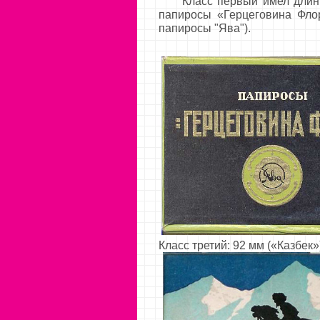
Класс первый имел длины: 
папиросы «Герцеговина Фло
папиросы "Ява").
Класс третий: 92 мм («Казбек»