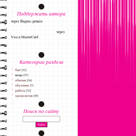
Поддержать автора
через Яндекс-деньги
через
Visa и MasterCard
Категории раздела
быт
[32]
вещи
[57]
обычаи
[36]
обучение
[7]
работа
[32]
хронология
[49]
Поиск по сайту