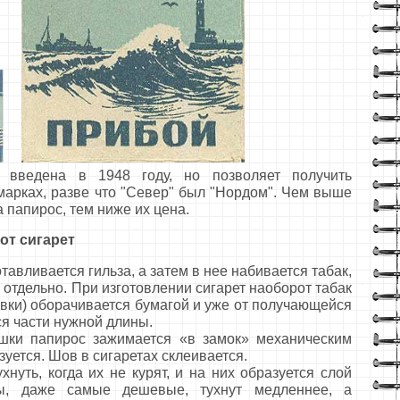
ведена в 1948 году, но позволяет получить
марках, разве что "Север" был "Нордом". Чем выше
 папирос, тем ниже их цена.
от сигарет
авливается гильза, а затем в нее набивается табак,
я отдельно. При изготовлении сигарет наоборот табак
евки) оборачивается бумагой и уже от получающейся
ся части нужной длины.
и папирос зажимается «в замок» механическим
ьзуется. Шов в сигаретах склеивается.
ть, когда их не курят, и на них образуется слой
ы, даже самые дешевые, тухнут медленнее, а