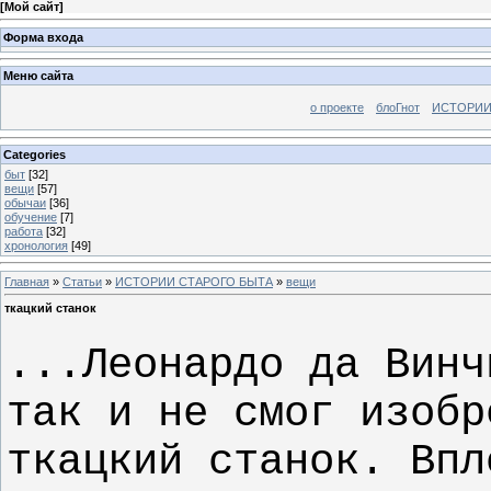
[
Мой сайт
]
Форма входа
Меню сайта
о проекте
блоГнот
ИСТОРИИ
Categories
быт
[32]
вещи
[57]
обычаи
[36]
обучение
[7]
работа
[32]
хронология
[49]
Главная
»
Статьи
»
ИСТОРИИ СТАРОГО БЫТА
»
вещи
ткацкий станок
...Леонардо да Винч
так и не смог изобр
ткацкий станок. Впл