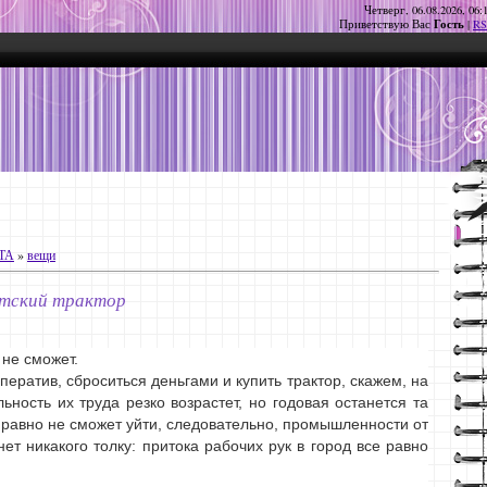
Четверг, 06.08.2026, 06:
Гость
Приветствую Вас
|
RS
ТА
»
вещи
етский трактор
 не сможет.
ператив, сброситься деньгами и купить трактор, скажем, на
ьность их труда резко возрастет, но годовая останется та
е равно не сможет уйти, следовательно, промышленности от
ет никакого толку: притока рабочих рук в город все равно