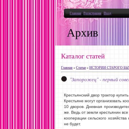
Главная
|
Регистрация
|
Вход
Архив
Каталог статей
Главная
»
Статьи
»
ИСТОРИИ СТАРОГО БЫ
"Запорожец" - первый сов
Крестьянский двор трактор купить
Крестьяне могут организовать коо
10 дворов. Дневная производител
же. Ведь от земли крестьянин вс
кооперации сельского хозяйства н
не будет.