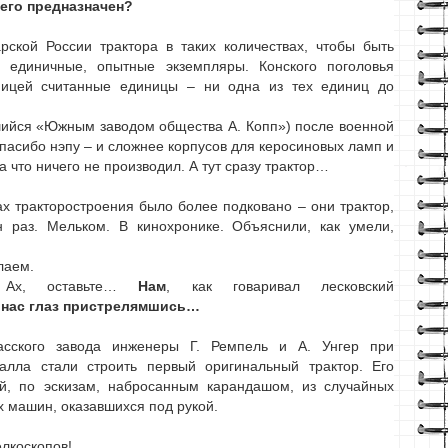
чего предназначен?
ской России трактора в таких количествах, чтобы быть
 единичные, опытные экземпляры. Конского поголовья
ницей считанные единицы – ни одна из тех единиц до
шийся «Южным заводом общества А. Копп») после военной
спасибо нэпу – и сложнее корпусов для керосиновых ламп и
 что ничего не производил. А тут сразу трактор…
ах тракторостроения было более подковано – они трактор,
 раз. Мельком. В кинохронике. Объяснили, как умели,
елаем.
? Ах, оставьте…
Нам
, как говаривал лесковский
у нас глаз пристрелямшись…
касского завода инженеры Г. Ремпель и А. Унгер при
алла стали строить первый оригинальный трактор. Его
ей, по эскизам, набросанным карандашом, из случайных
их машин, оказавшихся под рукой.
елкоскопов!