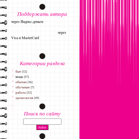
Поддержать автора
через Яндекс-деньги
через
Visa и MasterCard
Категории раздела
быт
[32]
вещи
[57]
обычаи
[36]
обучение
[7]
работа
[32]
хронология
[49]
Поиск по сайту