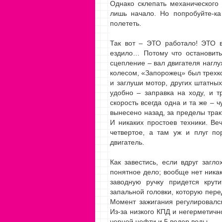
Однако склепать механического 
лишь начало. Но попробуйте-ка
полететь.
Так вот – ЭТО работало! ЭТО в
ездило… Потому что остановить
сцепление – вал двигателя нагл
колесом, «Запорожец» был трехк
и заглуши мотор, других штатных
удобно – заправка на ходу, и т
скорость всегда одна и та же – 
вынесено назад, за пределы тракт
И никаких простоев техники. Ве
четвертое, а там уж и плуг п
двигатель.
Как завестись, если вдруг загл
понятное дело; вообще нет ника
заводную ручку придется крут
запальной головки, которую пер
Момент зажигания регулировалс
Из-за низкого КПД и негерметич
черной нефти и 5 ведер воды.