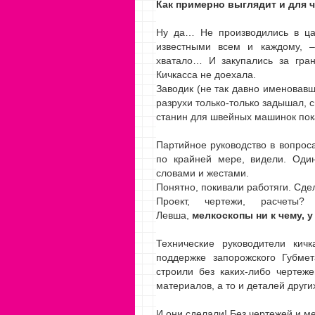
Как примерно выглядит и для 
Ну да… Не производились в цар
известными всем и каждому, –
хватало… И закупались за гра
Кичкасса не доехала.
Заводик (не так давно именовав
разрухи только-только задышал, 
станин для швейных машинок пока
Партийное руководство в вопрос
по крайней мере, видели. Один
словами и жестами.
Понятно, покивали работяги. Сд
Проект, чертежи, расчеты
Левша,
мелкоскопы ни к чему, 
Технические руководители кич
поддержке запорожского Губмет
строили без каких-либо чертеж
материалов, а то и деталей друг
И они сделали! Без чертежей и м