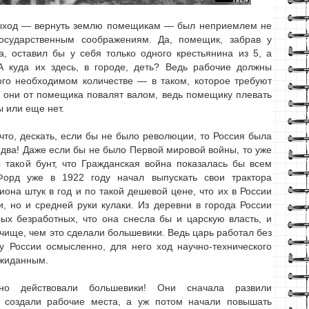
ыход — вернуть землю помещикам — был неприемлем не
осударственным соображениям. Да, помещик, забрав у
а, оставил бы у себя только одного крестьянина из 5, а
А куда их здесь, в городе, деть? Ведь рабочие должны
ого необходимом количестве — в таком, которое требуют
 они от помещика повалят валом, ведь помещику плевать
ы или еще нет.
что, дескать, если бы не было революции, то Россия была
с два! Даже если бы не было Первой мировой войны, то уже
 такой бунт, что Гражданская война показалась бы всем
Форд уже в 1922 году начал выпускать свои трактора
она штук в год и по такой дешевой цене, что их в России
, но и средней руки кулаки. Из деревни в города России
ых безработных, что она снесла бы и царскую власть, и
чище, чем это сделали большевики. Ведь царь работал без
у России осмысленно, для него ход научно-технического
ожиданным.
но действовали большевики! Они сначала развили
. создали рабочие места, а уж потом начали повышать