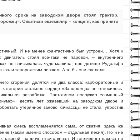
нного срока на заводском дворе стоял трактор,
орожец». Опытный экземпляр – концепт, как принято
стичный. И не менее фантастично был устроен… Хотя к
 двигатель стоял все-таки не паровой, – внутреннего
никак не вписывалась чудо-машина, про детище Рудольфа
азывали запорожским левшам. А то бы они сделали…
ннего сгорания делятся на два класса: карбюраторные и
ой категории стальное сердце «Запорожца» не относилось.
Уникальная разработка. Прототипом послужил сломанный
риумф», десять лет ржавевший на заводском дворе и
бретать утерянное заново кичкассцы не стали, упростив
ивная смесь воспламеняется сама, от сжатия, здесь же
ние (каким именно способом – отдельная песня). Но и не
к таковой, напрочь отсутствовал. И топливного насоса не