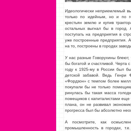
Идеологически неприемлемый в
только по идейным, но и по г
крестьян землю и купив трактор
остальных выгнал бы в город. 
поступать на предприятия в стр
уже построенные предприятия. А
на то, построены в городах завод
У нас разные Говорухины блеют, 
бы богатой и счастливой. Черта 
году к 1925-му в России был бы
детской забавой. Ведь Генри 
«Фордзон» с темпом более милли
покупали бы не только помещики
ринулась бы такая масса голодн
помещиков с капиталистами еще 
плана, он не развивал экономик
прогресса был бы абсолютно не
А посмотрите, как осмыслен
промышленность в городах, т.е