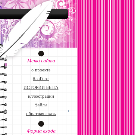
15
S
Меню сайта
о проекте
блоГнот
ИСТОРИИ БЫТА
иллюстрации
файлы
обратная связь
Форма входа