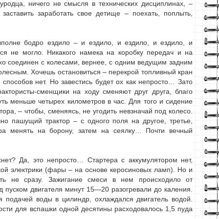
уродца, ничего не смысля в технических дисциплинах, –
 заставить заработать свое детище – поехать, поплыть,
полне бодро ездило – и ездило, и ездило, и ездило, и
ся не могло. Никакого намека на коробку передач и на
ухо соединен с колесами, вернее, с одним ведущим задним
олесным. Хочешь остановиться – перекрой топливный кран
 способов нет. Но завестись будет ох как непросто… Зато
рактористы-сменщики на ходу сменяют друг друга, благо
чуть меньше четырех километров в час. Для того и сидение
ора, – чтобы, сменяясь, не угодить невзначай под колесо.
чно пашущий трактор – с одного поля на другое, третье,
ора менять на борону, затем на сеялку… Почти вечный
охнет? Да, это непросто… Стартера с аккумулятором нет,
кой электрики (фары – на основе керосиновых ламп). Но и
ить не сразу. Зажигание смеси в нем происходило от
ед пуском двигателя минут 15—20 разогревали до каления.
я подачей воды в цилиндр, охлаждался двигатель водой.
ности для вспашки одной десятины расходовалось 1,5 пуда