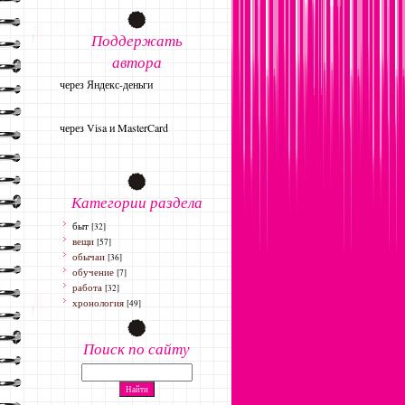
Поддержать
автора
через Яндекс-деньги
через Visa и MasterCard
Категории раздела
быт
[32]
вещи
[57]
обычаи
[36]
обучение
[7]
работа
[32]
хронология
[49]
Поиск по сайту