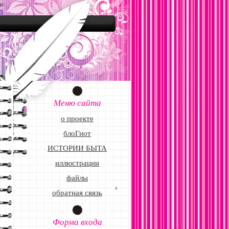
20
S
Меню сайта
о проекте
блоГнот
ИСТОРИИ БЫТА
иллюстрации
файлы
обратная связь
Форма входа