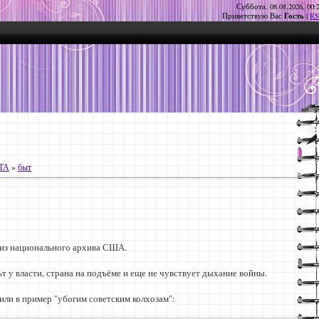
Суббота, 08.08.2026, 00:
Гость
Приветствую Вас
|
RS
ТА
»
быт
о из национального архива США.
ьт у власти, страна на подъёме и еще не чувствует дыхание войны.
или в пример "убогим советским колхозам":