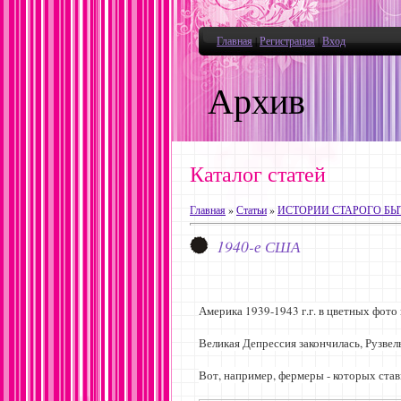
Главная
|
Регистрация
|
Вход
Архив
Каталог статей
Главная
»
Статьи
»
ИСТОРИИ СТАРОГО БЫ
1940-е США
Америка 1939-1943 г.г. в цветных фот
Великая Депрессия закончилась, Рузвел
Вот, например, фермеры - которых став