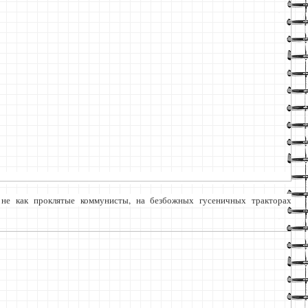
не как проклятые коммунисты, на безбожных гусеничных тракторах