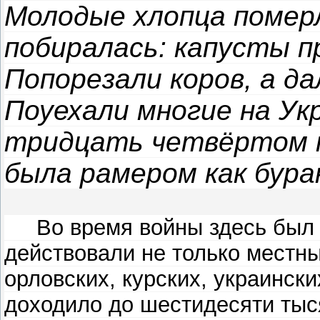
Молодые хлопца померл
побиралась: капусты п
Попорезали коров, а д
Поуехали многие на Укр
тридцать четвёртом к
была рамером как бура
Во время войны здесь был це
действовали не только местны
орловских, курских, украински
доходило до шестидесяти тыс