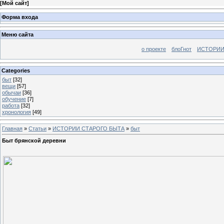
[
Мой сайт
]
Форма входа
Меню сайта
о проекте
блоГнот
ИСТОРИИ
Categories
быт
[32]
вещи
[57]
обычаи
[36]
обучение
[7]
работа
[32]
хронология
[49]
Главная
»
Статьи
»
ИСТОРИИ СТАРОГО БЫТА
»
быт
Быт брянской деревни