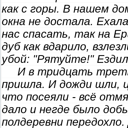
как с горы. В нашем до
окна не достала. Ехал
нас спасать, так на Е
дуб как вдарило, взлезл
убой: "Рятуйте!" Езди
И в тридцать треть
пришла. И дожди шли, 
что посеяли - всё отмя
дало и негде было доб
полдеревни передохло.