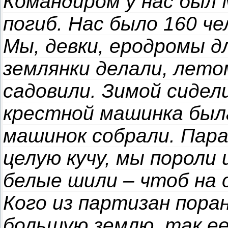
Командиром у нас был 
погиб. Нас было 160 че
Мы, девки, еродромы д
землянки делали, лето
садовили. Зимой сидели
крестной машинка была
машинок собрали. Пар
целую кучу, мы пороли 
белые шили – чтоб на 
Кого из партизан пора
большую землю, так е