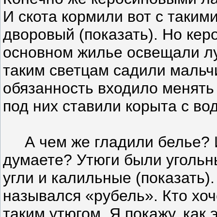
И скота кормили вот с таким
дворовый (показать). Но кер
основном жилье освещали лу
таким светцам садили мальчи
обязанность входило менять 
под них ставили корыта с во
А чем же гладили белье? И
думаете? Утюги были угольн
угли и калильные (показать)
назывался «рубель». Кто хоч
таким утюгом. Я покажу, как 