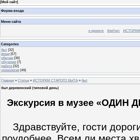
[
Мой сайт
]
Форма входа
Меню сайта
о проекте
блоГнот
ИСТОРИИ
Categories
быт
[32]
вещи
[57]
обычаи
[36]
обучение
[7]
работа
[32]
хронология
[49]
Главная
»
Статьи
»
ИСТОРИИ СТАРОГО БЫТА
»
быт
быт деревенский (типовой день)
Экскурсия в музее «ОДИН
Здравствуйте, гости дорог
поудобнее. Всем ли места хв