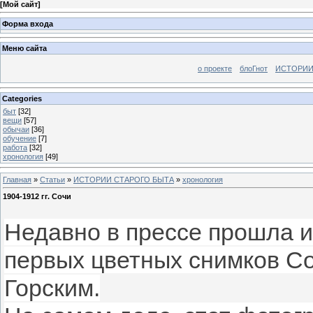
[
Мой сайт
]
Форма входа
Меню сайта
о проекте
блоГнот
ИСТОРИИ
Categories
быт
[32]
вещи
[57]
обычаи
[36]
обучение
[7]
работа
[32]
хронология
[49]
Главная
»
Статьи
»
ИСТОРИИ СТАРОГО БЫТА
»
хронология
1904-1912 гг. Сочи
Недавно в прессе прошла 
первых цветных снимков С
Горским.