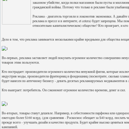
заказном убийстве, когда полки магазинов были пусты и миллионы 
гражданской войны. Потому что только в рекламе были улыбающи
Реклама - двигатель торговли и локомотив экономики. А давайте 
реклама в прессе и в интернете, et cetera) будет запрещена. Мы 
относительно капиталистическом) обществе? Кто проиграет, и кто 
Дело в том, что реклама занимается несколькими крайне вредными для общества веща
Во-первых, реклама заставляет людей покупать огромное количество совершенно нену
товаров этим пользуются.
Кто пострадает: производители огромного количества ненужной фигни, которые исключи
индустрия моды, производители фритюрниц и фондюшниц (посмотрите, сколько хлама у 
будет нанесен по аптечному бизнесу - девять десятых рекламируемых медикаментов в
Кто выиграет: потребитель. Он сэкономит огромное количество времени, денег и сил.
Во-вторых, товары станут дешевле. Например, в себестоимости парфюма или однора
ежегодно более $160 млрд. (для сравнения - Роскосмос обещает за $40 млрд. послать 
прежде всего - улучшать дизайн и качество продукта. Будет крайне высоко цениться м
кампанией.