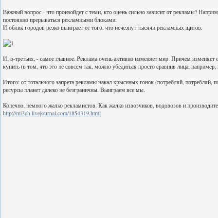
Важный вопрос - что произойдет с теми, кто очень сильно зависит от рекламы? Наприме
постоянно прерываться рекламными блоками.
И облик городов резко выиграет от того, что исчезнут тысячи рекламных щитов.
И, в-третьих, - самое главное. Реклама очень активно изменяет мир. Причем изменяет
купить (в том, что это не совсем так, можно убедиться просто сравнив лица, например,
Итого: от тотального запрета рекламы накал крысиных гонок (потребляй, потребляй, 
ресурсы планет далеко не безграничны. Выиграем все мы.
Конечно, немного жалко рекламистов. Как жалко извозчиков, водовозов и производите
http://mi3ch.livejournal.com/1854319.html