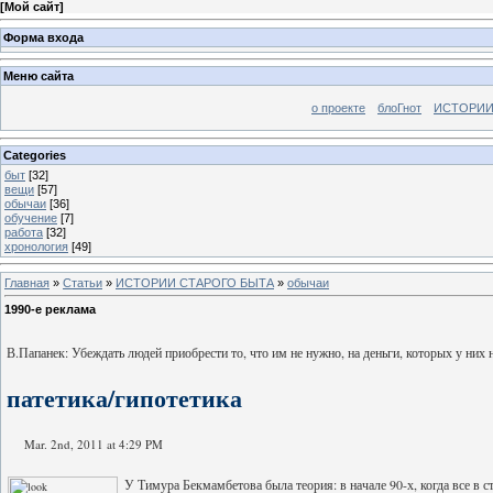
[
Мой сайт
]
Форма входа
Меню сайта
о проекте
блоГнот
ИСТОРИИ
Categories
быт
[32]
вещи
[57]
обычаи
[36]
обучение
[7]
работа
[32]
хронология
[49]
Главная
»
Статьи
»
ИСТОРИИ СТАРОГО БЫТА
»
обычаи
1990-е реклама
В.Папанек: Убеждать людей приобрести то, что им не нужно, на деньги, которых у них н
патетика/гипотетика
Mar. 2nd, 2011 at 4:29 PM
У Тимура Бекмамбетова была теория: в начале 90-х, когда все в 