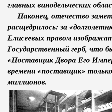
главных винодельческих обла
Наконец, отечество замети
расщедрилось: за «долголетн
Елисеевых правом изображат
Государственный герб, что б
«Поставщик Двора Его Импер
времени «поставщик» только 
миллионов.