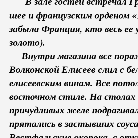
В зале гостей встречал Г
шее и французским орденом «
забыла Франция, кто весь ее
золото).
Внутри магазина все пора
Волконской Елисеев слил с б
елисеевским винам. Все пото
восточном стиле. На столах
причудливых желе подрагива
прятались в застывших соусах
Вестфальские окорока, с от