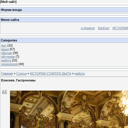
[
Мой сайт
]
Форма входа
Меню сайта
о проекте
блоГнот
ИСТОРИИ
Categories
быт
[32]
вещи
[57]
обычаи
[36]
обучение
[7]
работа
[32]
хронология
[49]
Главная
»
Статьи
»
ИСТОРИИ СТАРОГО БЫТА
»
работа
Елисеев. Гастрономы