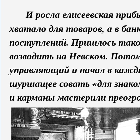
И росла елисеевская приб
хватало для товаров, а в ба
поступлений. Пришлось тако
возводить на Невском. Потом
управляющий и начал в кажд
шуршащее совать «для знаком
и карманы мастерили преогр