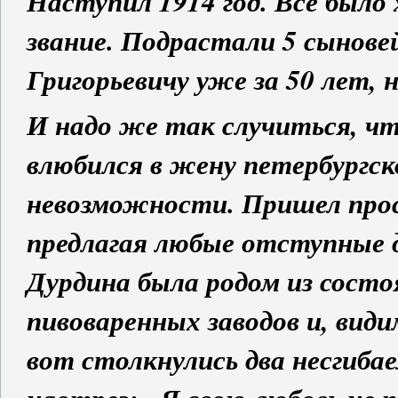
Наступил 1914 год. Все было
звание. Подрастали 5 сынове
Григорьевичу уже за 50 лет, н
И надо же так случиться, ч
влюбился в жену петербургск
невозможности. Пришел проси
предлагая любые отступные 
Дурдина была родом из состо
пивоваренных заводов и, види
вот столкнулись два несгиба