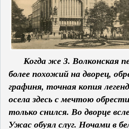
Когда же З. Волконская п
более похожий на дворец, обр
графиня, точная копия леген
осела здесь с мечтою обрести
только снился. Во дворце всле
Ужас обуял слуг. Ночами в бе