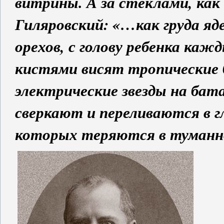
витрины. А за стеклами, как
Гиляровский: «…как груда яд
орехов, с голову ребенка ка
кистями висят тропические 
электрические звезды на бат
сверкают и переливаются в г
которых теряются в туман