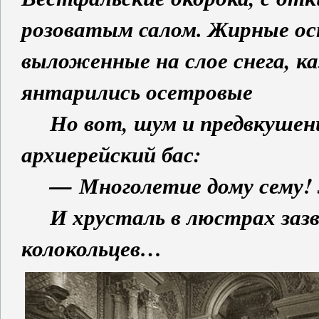
розоватым салом. Жирные ос
выложенные на слое снега, к
янтарились осетровые
Но вот, шум и предвкушени
архиерейский бас:
— Многолетие дому сему! З
И хрусталь в люстрах зазв
колокольцев…