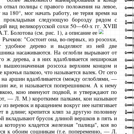
в отвал полицы с правого положения на левое,
у на 180°, мог начать работу, не теряя время на
но прокладывая следующую борозду рядом с
щий вид великорусской сохи 50—60-х гг. XVIII
А.Т. Болотова (см. рис. 1),
а описание ее
. Рычков: "Состоит она, во-первых, из розсохи,
ют удобное дерево и выделяют из ней две
ошника насаживаются. На оглобли вырывают от
го ж дерева, а в них вдалбливается неширокая
ся вышеозначенная розсоха верхним концом и
 крючья палкою, что называется валек. От сего
м на аршин вдалбливается (между оглоблями, —
­шин же, и называется поперешником. А к нему
в­кою, кою именуют подвой, и утверждают по
ают, — Л. М.) короткими палками, кои называют
 из веревок и вращением вокруг нее натягивает
ет в длине; крепится кляп за другую половину
ой вкладывают брусок длиной вершков в пять и
а которую кладется железная "палица", коя во
ся к обоим сошникам (т.е. попеременно, — Л.