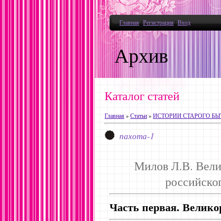
Главная
|
Регистрация
|
Вход
Архив
Каталог статей
Главная
»
Статьи
»
ИСТОРИИ СТАРОГО БЫ
пахота-1
Милов Л.В. Вели
российског
Часть первая. Велико