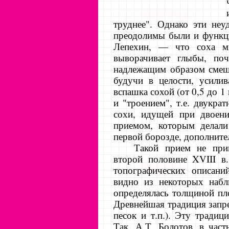
труднее". Однако эти неу
преодолимы были и функци
Лепехин, — что соха мн
выворачивает глыбы, по
надлежащим образом смеша
будучи в целости, усили
вспашка сохой (от 0,5 до 1
и "троением", т.е. двукра
сохи, идущей при двоени
приемом, которым делали
первой борозде, дополнител
Такой прием не при
второй половине XVIII в.
топографиче­ских описан
видно из некото­рых наб
определялась толщи­ной пл
Древнейшая традиция запр
песок и т.п.). Эту тра­д
Так, А.Т. Болотов, в част