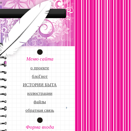
49
S
Меню сайта
о проекте
блоГнот
ИСТОРИИ БЫТА
иллюстрации
файлы
обратная связь
Форма входа