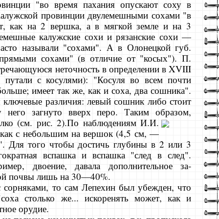
ровинции "во время пахания опускают соху в
Калужской провинции двулемешными сохами "в
, как на 2 вершка, а в мягкой земле и на 3
лемешные калужские сохи и рязанские сохи —
часто на­зывали "сохами". А в Олонецкой губ.
прямыми сохами" (в отличие от "косых"). П.
тречаю­щуюся неточность в определении в XVIII
 путали с косулями): "Косуля во всем почти
ольше; име­ет так же, как и соха, два сошника".
я ключевые различия: левый сошник либо стоит
у него загнуто вверх перо. Таким образом,
ко (см. рис. 2).
По наблюдениям И.И.
 как с небольшим на вершок (4,5 см, —
". Для того чтобы достичь глуби­ны в 2 или 3
ократная вспашка и вспашка "след в след".
имер, двоение, давала дополнительное за­
лой почвы лишь на 30—40%.
с сорняками, то сам Лепехин был убежден, что
соха столько же... искоренять может, как и
тное орудие.