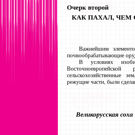
Очерк второй
КАК ПАХАЛ, ЧЕМ
Важнейшим элементо
почво­обрабатывающие ору
В условиях изобил
Восточноевро­пейс
сельскохозяйственные зе
режущие части, были сдела
Великорусская соха