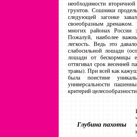
необ­ходимости вторичной
грунтов. Сошники проделы
следующей загонке зава
своеобразным дренажом. 
многих районах России 
Пожалуй, наиболее важны
легкость. Ведь это давал
слабосильной лошади (осо
лошади от бескормицы е
оттягивал срок весенней п
травы). При всей как кажущ
была поистине уникал
универсальности пашенны
критерий целесообразности
Глубина пахоты