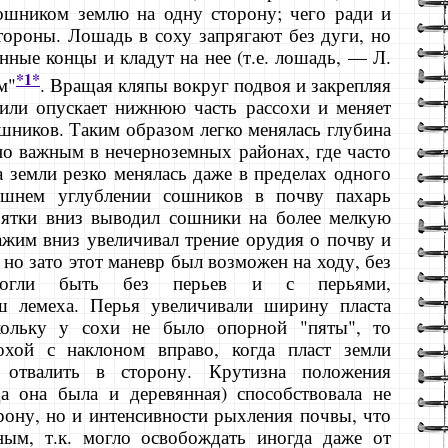
ошни­ком землю на одну сторону; чего ради и
тороны. Лошадь в соху запрягают без дуги, но
ные кон­цы и кладут на нее (т.е. лошадь, — Л.
*1*
м"
. Вращая кляпы вокруг подвоя и закрепляя
 или опускает нижнюю часть рассохи и меняет
шни­ков. Таким образом легко менялась глубина
но важным в нечерноземных районах, где часто
 земли резко менялась даже в пределах одного
ш­нем углублении сошников в почву пахарь
ятки вниз выводил сошники на более мелкую
ажим вниз увеличивал трение орудия о почву и
но за­то этот маневр был возможен на ходу, без
могли быть без перьев и с перьями,
 лемеха. Перья увеличивали ширину пласта
кольку у сохи не было опорной "пяты", то
охой с наклоном вправо, когда пласт земли
отвалить в сторону. Крутизна положе­ния
а она была и деревянная) способствовала не
рону, но и интенсивности рыхления почвы, что
ым, т.к. могло освобождать иногда даже от