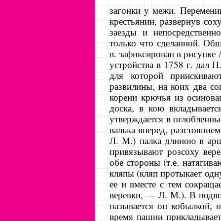
за­гонки у межи. Перемени
кре­стьянин, развернув сох
заез­ды и непосредствен
только что сделанной. Об
в. зафикси­рован в рисунке 
устройства в 1758 г. дал П
для которой приискива
развилины, на коих два с
корени крючья из осинова
доска, в кою вкладывает
утверждается в оглобленные
валька вперед, разстояние
Л. М.) палка длиною в ар
привязывают розсоху вере
обе стороны (т.е. натягив
кляпы (кляп протыкает одну
ее и вместе с тем сокраща
веревки, — Л. М.). В подв
называется он кобылкой, н
время пашни прикладывает