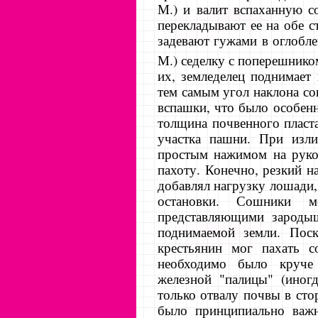
М.) и валит вспаханную с
перекладывают ее на обе с
задевают гужами в оглоблен
М.) седелку с поперешнико
их, земледелец поднимает
тем самым угол наклона со
вспашки, что было особен
толщина почвенного пласта
участка пашни. При изли
простым нажимом на руко
пахоту. Конечно, резкий н
добавлял нагрузку лошади, 
остановки. Сошники 
представляющими зародыш
поднимаемой земли. Пос
крестьянин мог пахать с
необходимо было круче 
железной "палицы" (иногд
только отвалу почвы в сто
было принципиально важн