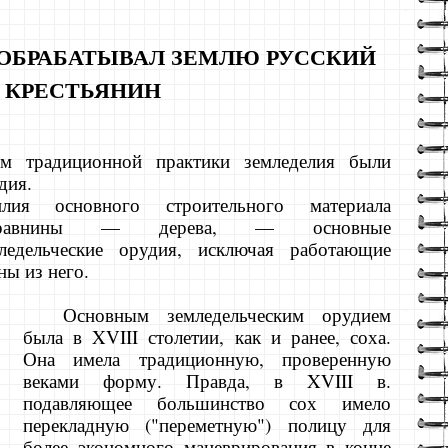
 ОБРАБАТЫВАЛ ЗЕМЛЮ РУССКИЙ
КРЕСТЬЯНИН
м традиционной практики земледелия были
дия.
ия основного строительного материала
кой равнины — дерева, — основные
мледельче­ские орудия, исключая работающие
ны из него.
Основным земледельческим орудием
была в XVIII столетии, как и ранее, соха.
Она име­ла традиционную, проверенную
веками фор­му. Правда, в XVIII в.
подавляющее большинство сох имело
перекладную ("переметную") полицу для
более экономного маневрирования в конце