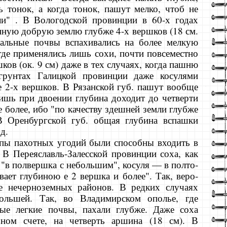
ь тонок, а когда тонок, пашут мелко, чтоб не
ли" . В Вологодской провинции в 60-х годах
нную добрую землю глубже 4-х вершков (18 см.
альные почвы вспахивались на более мелкую
где приме­нялись лишь сохи, почти повсеместно
ков (ок. 9 см) даже в тех случаях, когда пашню
грунтах Галицкой провинции даже косулями
е 2-х вершков. В Рязанской губ. пашут вообще
лишь при двоении глубина доходит до четверти
е более, ибо "по качеству здешней земли глубже
В Оренбургской губ. общая глубина вспашки
д.
ипы пахотных угодий были способны входить в
 В Переяславль-Залесской провинции соха, как
 "в полвершка с небольшим", косуля — в полто­
вает глубиною е 2 вершка и более". Так, веро­
е нечерноземных районов. В редких случаях
ольшей. Так, во Владимирском ополье, где
мые легкие почвы, пахали глубже. Даже соха
чном счете, на четверть аршина (18 см). В