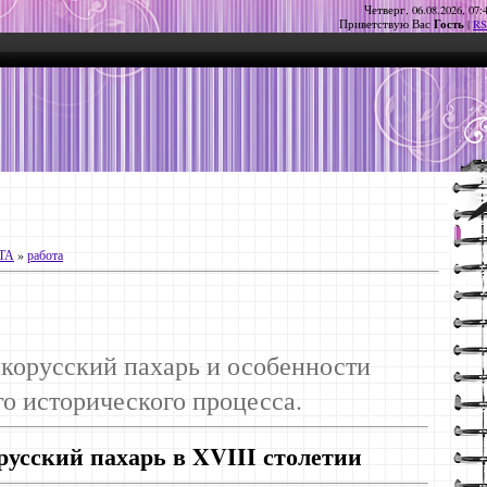
Четверг, 06.08.2026, 07:
Гость
Приветствую Вас
|
RS
ТА
»
работа
корусский пахарь и особенности
о исторического процесса.
русский пахарь в XVIII столетии