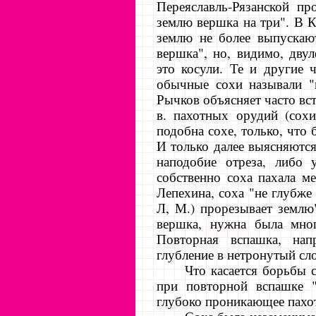
Переяславль-Рязанской п
землю вершка на три". В 
землю не более выпускают
вершка", но, видимо, дву
это косули. Те и другие 
обычные сохи называли "
Рычков объясняет часто вс
в. пахотных орудий (сохи
подобна сохе, только, что б
И только далее выясняютс
наподобие отреза, либо 
собственно соха пахала мел
Лепехина, соха "не глубже
Л, М.) прорезывает землю
вершка, нужна была мног
Повторная вспашка, напр
глубление в нетронутый с
Что касается борьбы 
при повторной вспашке "
глубоко проникающее пахо