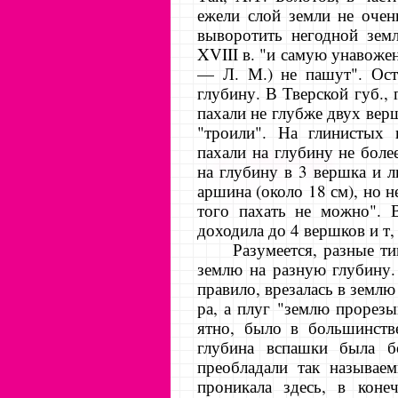
ежели слой земли не очен
выворотить негодной зем
XVIII в. "и самую унавоже
— Л. М.) не пашут". Ост
глубину. В Тверской губ., 
пахали не глубже двух верш
"троили". На глинистых 
пахали на глубину не боле
на глубину в 3 вершка и 
аршина (около 18 см), но н
того пахать не можно". 
доходила до 4 вершков и т, 
Разумеется, разные т
землю на разную глубину.
правило, врезалась в землю
ра, а плуг "землю прорезы
ятно, было в большинств
глуби­на вспашки была б
преобладали так называе
проникала здесь, в коне