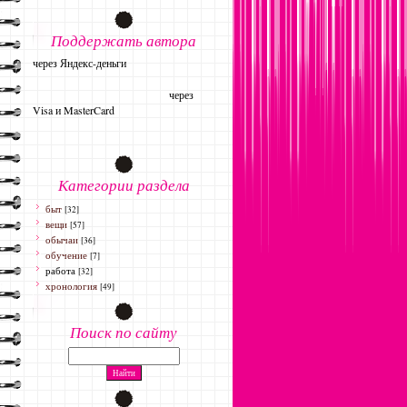
Поддержать автора
через Яндекс-деньги
через
Visa и MasterCard
Категории раздела
быт
[32]
вещи
[57]
обычаи
[36]
обучение
[7]
работа
[32]
хронология
[49]
Поиск по сайту