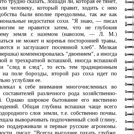
что трудно сказать, лошади ли, которая ее тянет,
или человеку, который правит, ходить с нею
добства были вполне преодолимы, так же как
ональные недос­татки сохи. "Я знаю, — писал
огим не нравится затем, что не глубокия
чему земля с наземом (навозом, — Л. М.)
ться не может и коренья посто­ронней травы,
ваются и заглушают посеянной хлеб". Мелкая
 вершка) компенсировалась "двоением", а иногда
тной и трехкратной вспаш­кой, иногда вспашкой
и "след в след", то есть тем традиционным
 на поле борозды, второй раз соха идет по
ьно углубляя ее.
влекал к себе внимания многочисленных во
 составителей различного рода хозяйственно-
ий. Однако широкое бытование его явственно
людений. Общая глубина вспашки чаще всего
одородного слоя земли, т.е. собственно почвы.
ещала выворачивать подпочвенный слой (глину,
ицию поддерживали и первые русские агрономы.
ности, писал: "Всегда выгоднее пахать глубже,