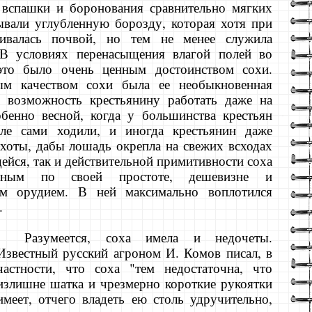
 вспашки и боронования сравнительно мягких
вали углубленную борозду, которая хотя при
ливалась почвой, но тем не менее служила
В условиях перенасыщения влагой полей во
это было очень ценным достоинством сохи.
м ка­чеством сохи была ее необыкновенная
о возможность крестьянину работать даже на
бенно весной, когда у большинства крестьян
ле сами ходили, и иногда крестьянин даже
ахоты, дабы лошадь окре­пла на свежих всходах
ейся, так и действитель­ной примитивности соха
ьным по своей простоте, де­шевизне и
м орудием. В ней максимально вопло­тился
.
Разумеется, соха имела и недочеты.
Известный русский агроном И. Комов писал, в
част­ности, что соха "тем недостаточна, что
излиш­не шатка и чрезмерно короткие рукоятки
имеет, отчего владеть ею столь удручительно,