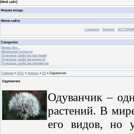
[
Мой сайт
]
Форма входа
Меню сайта
о проекте
блоГнот
ИСТОРИИ
Categories
Жизнь без...
Маленькие хитрости
Полезные свойства растений
Полезные свойства веществ
Полезные свойства предметов
Главная
»
2011
»
Апрель
»
25
» Одуванчик
Одуванчик
Одуванчик – од
растений. В мир
его видов, но 