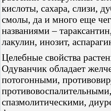
кислоты, сахара, слизи, д
смолы, да и много еще че
названиями – тараксантин
лакулин, инозит, аспарагин
Целебные свойства растен
Одуванчик обладает желч
потогонными, противови
противовоспалительными,
спазмолитическими, диур