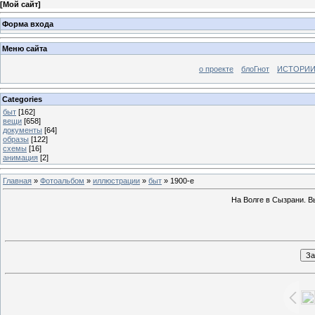
[
Мой сайт
]
Форма входа
Меню сайта
о проекте
блоГнот
ИСТОРИИ
Categories
быт
[162]
вещи
[658]
документы
[64]
образы
[122]
схемы
[16]
анимация
[2]
Главная
»
Фотоальбом
»
иллюстрации
»
быт
» 1900-е
На Волге в Сызрани. В