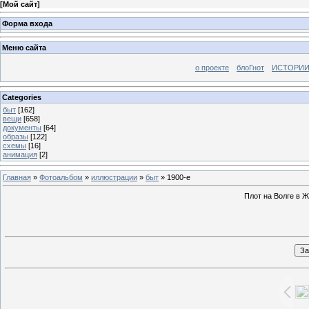
[
Мой сайт
]
Форма входа
Меню сайта
о проекте
блоГнот
ИСТОРИИ
Categories
быт
[162]
вещи
[658]
документы
[64]
образы
[122]
схемы
[16]
анимация
[2]
Главная
»
Фотоальбом
»
иллюстрации
»
быт
» 1900-е
Плот на Волге в Ж