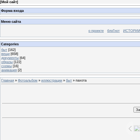
[
Мой сайт
]
Форма входа
Меню сайта
о проекте
блоГнот
ИСТОРИИ
Categories
быт
[162]
вещи
[658]
документы
[64]
образы
[122]
схемы
[16]
анимация
[2]
Главная
»
Фотоальбом
»
иллюстрации
»
быт
» пахота