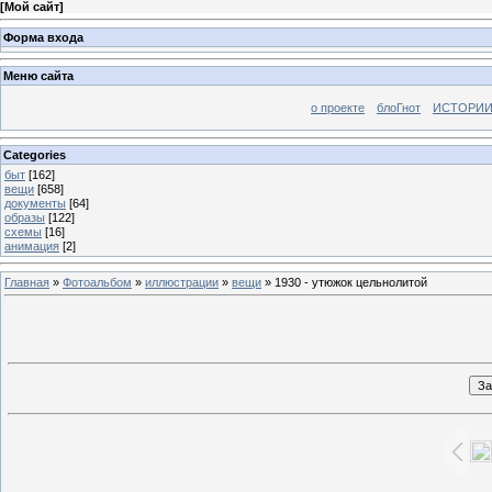
[
Мой сайт
]
Форма входа
Меню сайта
о проекте
блоГнот
ИСТОРИИ
Categories
быт
[162]
вещи
[658]
документы
[64]
образы
[122]
схемы
[16]
анимация
[2]
Главная
»
Фотоальбом
»
иллюстрации
»
вещи
» 1930 - утюжок цельнолитой