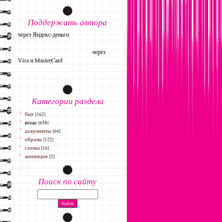
Поддержать автора
через Яндекс-деньги
через
Visa и MasterCard
Категории раздела
быт
[162]
вещи
[658]
документы
[64]
образы
[122]
схемы
[16]
анимация
[2]
Поиск по сайту