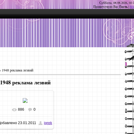
Суббота, 08.08.2026, 02:
Гость
Приветствую Вас
|
RS
 1948 реклама лезвий
1948 реклама лезвий
886
0
Добавлено
23.01.2011
igrek