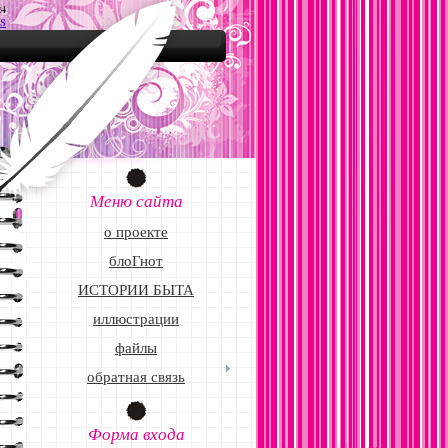
24
S
Меню сайта
о проекте
блоГнот
ИСТОРИИ БЫТА
иллюстрации
файлы
обратная связь
Форма входа