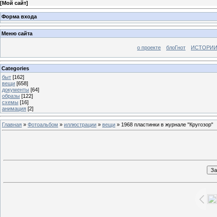
[
Мой сайт
]
Форма входа
Меню сайта
о проекте
блоГнот
ИСТОРИИ
Categories
быт
[162]
вещи
[658]
документы
[64]
образы
[122]
схемы
[16]
анимация
[2]
Главная
»
Фотоальбом
»
иллюстрации
»
вещи
» 1968 пластинки в журнале "Кругозор"