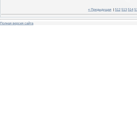
« Предыдущая
|
512
513
514
5
Полная версия сайта