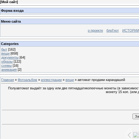
[
Мой сайт
]
Форма входа
Меню сайта
о проекте
блоГнот
ИСТОРИИ
Categories
быт
[162]
вещи
[658]
документы
[64]
образы
[122]
схемы
[16]
анимация
[2]
Главная
»
Фотоальбом
»
иллюстрации
»
вещи
» автомат продажи карандашей
Полуавтомат выдаёт за одну или две пятнадцатикопеечные монеты (в зависимост
монету 15 коп. (или