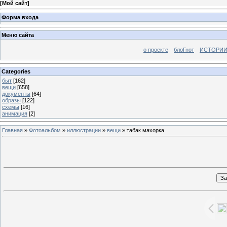
[
Мой сайт
]
Форма входа
Меню сайта
о проекте
блоГнот
ИСТОРИИ
Categories
быт
[162]
вещи
[658]
документы
[64]
образы
[122]
схемы
[16]
анимация
[2]
Главная
»
Фотоальбом
»
иллюстрации
»
вещи
» табак махорка