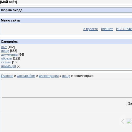
[
Мой сайт
]
Форма входа
Меню сайта
о проекте
блоГнот
ИСТОРИИ
Categories
быт
[162]
вещи
[658]
документы
[64]
образы
[122]
схемы
[16]
анимация
[2]
Главная
»
Фотоальбом
»
иллюстрации
»
вещи
» осциллограф