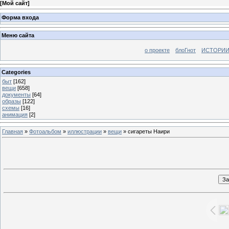
[
Мой сайт
]
Форма входа
Меню сайта
о проекте
блоГнот
ИСТОРИИ
Categories
быт
[162]
вещи
[658]
документы
[64]
образы
[122]
схемы
[16]
анимация
[2]
Главная
»
Фотоальбом
»
иллюстрации
»
вещи
» сигареты Наири