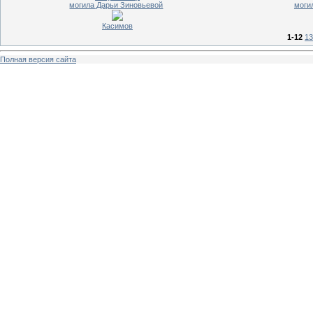
могила Дарьи Зиновьевой
моги
Касимов
1-12
13
Полная версия сайта