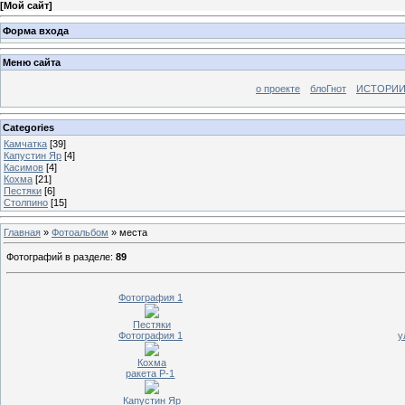
[
Мой сайт
]
Форма входа
Меню сайта
о проекте
блоГнот
ИСТОРИИ
Categories
Камчатка
[39]
Капустин Яр
[4]
Касимов
[4]
Кохма
[21]
Пестяки
[6]
Столпино
[15]
Главная
»
Фотоальбом
» места
Фотографий в разделе
:
89
Фотография 1
Пестяки
Фотография 1
у
Кохма
ракета Р-1
Капустин Яр