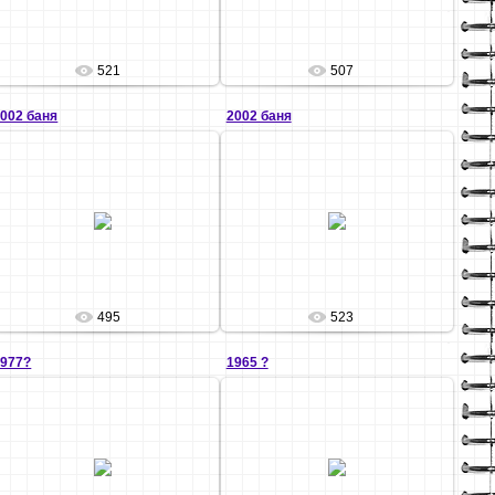
521
507
002 баня
2002 баня
12.12.2010
12.12.2010
igrek
igrek
495
523
1977?
1965 ?
12.12.2010
12.12.2010
igrek
igrek