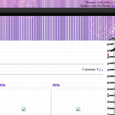
Четверг, 06.08.2026, 11:
Гость
Приветствую Вас
|
RS
Страницы
:
1
2
»
печь
печь
24.01.2011
24.01.2011
igrek
igrek