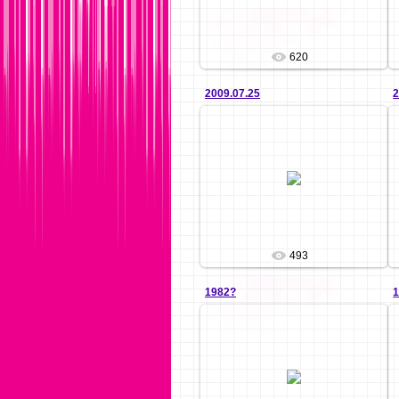
620
2009.07.25
2
13.12.2010
igrek
493
1982?
12.12.2010
igrek