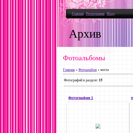
Главная
|
Регистрация
|
Вход
Архив
Фотоальбомы
Главная
»
Фотоальбом
» места
Фотографий в разделе
:
15
Фотография 1
19.12.2010
igrek