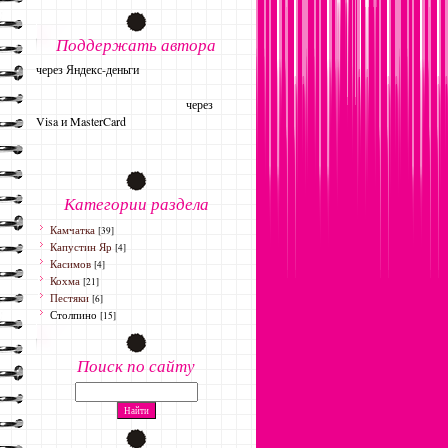
Поддержать автора
через Яндекс-деньги
через
Visa и MasterCard
Категории раздела
Камчатка
[39]
Капустин Яр
[4]
Касимов
[4]
Кохма
[21]
Пестяки
[6]
Столпино
[15]
Поиск по сайту