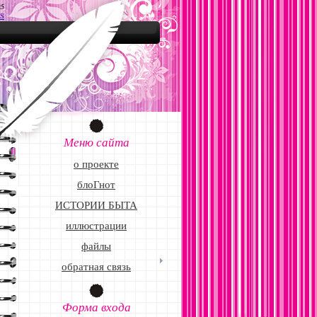
25
S
Меню сайта
о проекте
блоГнот
ИСТОРИИ БЫТА
иллюстрации
файлы
обратная связь
Форма входа