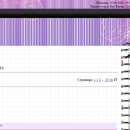
Пятница, 07.08.2026, 18:
Гость
Приветствую Вас
|
RS
ТА
Страницы
:
«
1
2
...
15
16
17
14