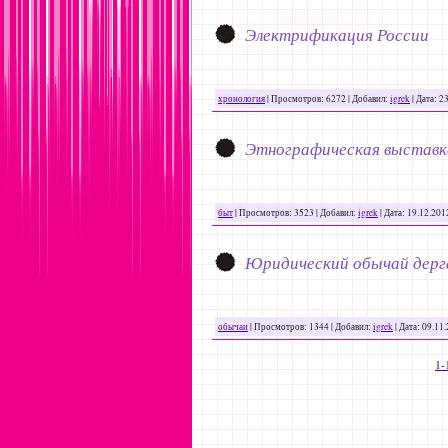
Электрификация России
хронология
|
Просмотров:
6272
|
Добавил:
igrek
|
Дата:
23
Этнографическая выставка
быт
|
Просмотров:
3523
|
Добавил:
igrek
|
Дата:
19.12.201
Юридический обычай дерга
обычаи
|
Просмотров:
1344
|
Добавил:
igrek
|
Дата:
09.11
1-