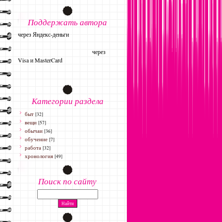
Поддержать автора
через Яндекс-деньги
через
Visa и MasterCard
Категории раздела
быт
[32]
вещи
[57]
обычаи
[36]
обучение
[7]
работа
[32]
хронология
[49]
Поиск по сайту