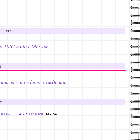
.11.2012
 1867 года в Москве.
2
ть за уши в день рождения.
.2011
10
11-20
...
141-150
151-160
161-164