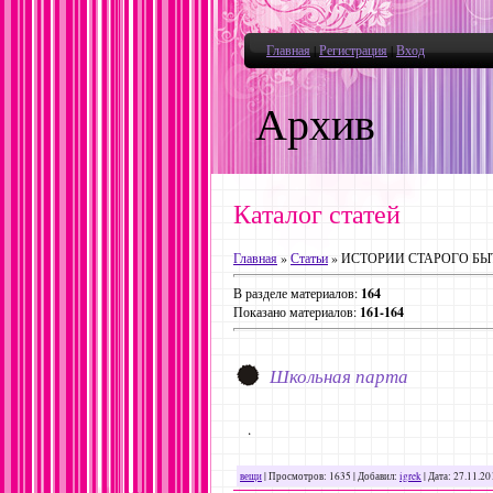
Главная
|
Регистрация
|
Вход
Архив
Каталог статей
Главная
»
Статьи
» ИСТОРИИ СТАРОГО БЫ
В разделе материалов
:
164
Показано материалов
:
161-164
Школьная парта
.
вещи
|
Просмотров:
1635
|
Добавил:
igrek
|
Дата:
27.11.20