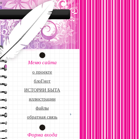
49
S
Меню сайта
о проекте
блоГнот
ИСТОРИИ БЫТА
иллюстрации
файлы
обратная связь
Форма входа