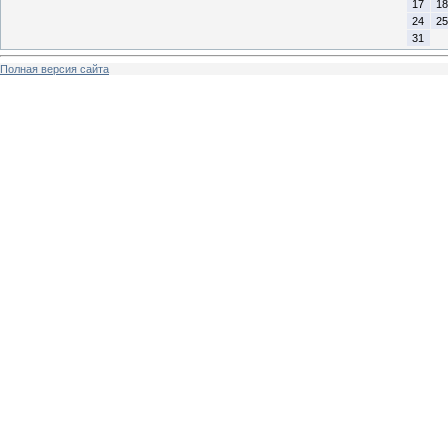
17
18
24
25
31
Полная версия сайта