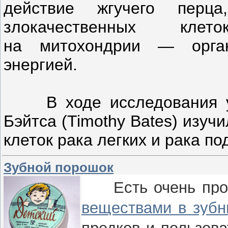
действие жгучего перц
злокачественных клет
на митохондрии — орган
энергией.
В ходе исследования уч
Бэйтса (Timothy Bates) изуч
клеток рака легких и рака п
Зубной порошок
Есть очень прос
веществами в зубн
предков и пользов