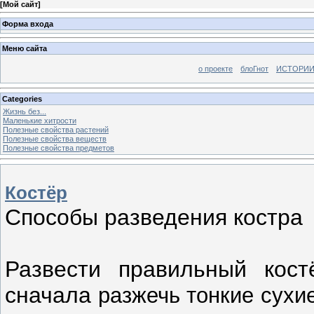
[
Мой сайт
]
Форма входа
Меню сайта
о проекте
блоГнот
ИСТОРИИ
Categories
Жизнь без...
Маленькие хитрости
Полезные свойства растений
Полезные свойства веществ
Полезные свойства предметов
Костёр
Способы разведения костра
Развести правильный кос
сначала
разжечь тонкие сухи