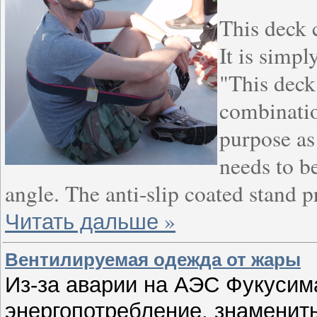
This deck 
It is simpl
"This deck 
combinatio
purpose as 
needs to be
angle. The anti-slip coated stand p
Читать дальше »
Вентилируемая одежда от жары
Из-за аварии на АЭС Фукусим
энергопотребление, знаменит